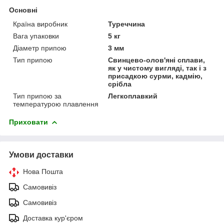
Основні
Країна виробник
Туреччина
Вага упаковки
5 кг
Діаметр припою
3 мм
Тип припою
Свинцево-олов'яні сплави,
як у чистому вигляді, так і з
присадкою сурми, кадмію,
срібла
Тип припою за
Легкоплавкий
температурою плавлення
Приховати
Умови доставки
Нова Пошта
Самовивіз
Самовивіз
Доставка кур'єром