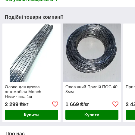
Подібні товари компанії
Олово для кузова
Олов'яний Припій ПОС 40
При
автомобіля Monch
3мм
Німеччина 1кг
Pb74Sn25Sb1
2 299
1 669
2 4
₴/кг
₴/кг
Купити
Купити
Про нас