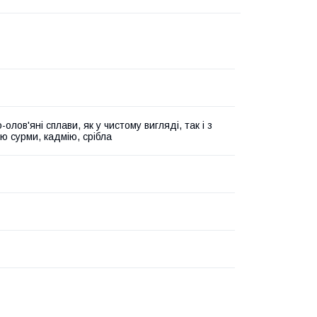
олов'яні сплави, як у чистому вигляді, так і з
ю сурми, кадмію, срібла