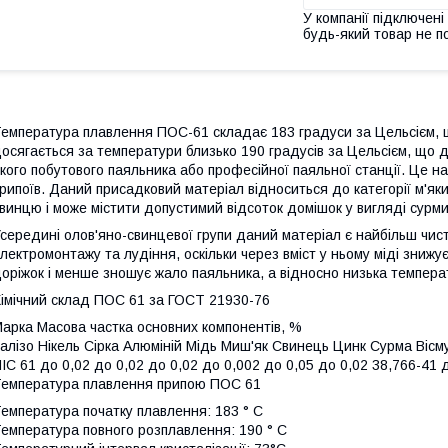
У компанії підключені
будь-який товар не п
емпература плавлення ПОС-61 складає 183 градуси за Цельсієм, 
осягається за температури близько 190 градусів за Цельсієм, що
кого побутового паяльника або професійної паяльної станції. Це на
рипоїв. Даний присадковий матеріал відноситься до категорії м'як
винцю і може містити допустимий відсоток домішок у вигляді сурми, 
середині олов'яно-свинцевої групи даний матеріал є найбільш чис
лектромонтажу та лудіння, оскільки через вміст у ньому міді знижу
оріжок і менше зношує жало паяльника, а відносно низька темпера
імічний склад ПОС 61 за ГОСТ 21930-76
арка Масова частка основних компонентів, %
алізо Нікель Сірка Алюміній Мідь Миш'як Свинець Цинк Сурма Вісм
ІС 61 до 0,02 до 0,02 до 0,02 до 0,002 до 0,05 до 0,02 38,766-41 
емпература плавлення припою ПОС 61
емпература початку плавлення: 183 ° С
емпература повного розплавлення: 190 ° С