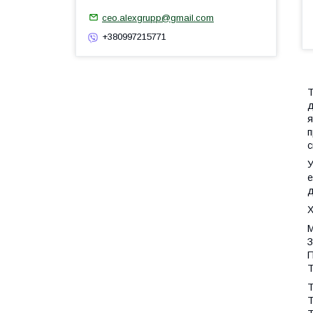
ceo.alexgrupp@gmail.com
+380997215771
Т
д
я
п
с
У
е
д
Х
М
З
П
Т
Т
Т