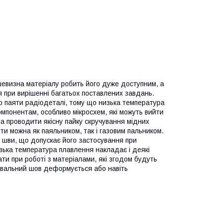
ешевизна матеріалу робить його дуже доступним, а
ня при вирішенні багатьох поставлених завдань.
о паяти радіодеталі, тому що низька температура
мпонентам, особливо мікросхем, які можуть вийти
на проводити якісну пайку скручування мідних
ти можна як паяльником, так і газовим пальником.
і шви, що допускає його застосування при
зька температура плавлення накладає і деякі
ти при роботі з матеріалами, які згодом будуть
ювальний шов деформується або навіть