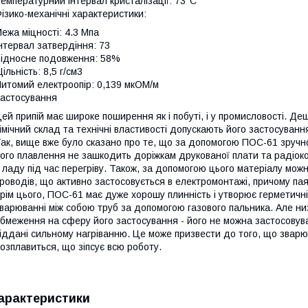
емпературний інтервал кристалізації: 73°С
ізико-механічні характеристики:
ежа міцності: 4.3 Мпа
нтервал затвердіння: 73
ідносне подовження: 58%
ільність: 8,5 г/см3
итомий електроопір: 0,139 мкОМ/м
астосування
ей припій має широке поширення як і побуті, і у промисловості. Д
імічний склад та технічні властивості допускають його застосуван
ак, вище вже було сказано про те, що за допомогою ПОС-61 зручн
ого плавлення не зашкодить доріжкам друкованої плати та радіоко
 ладу під час перегріву. Також, за допомогою цього матеріалу мож
роводів, що активно застосовується в електромонтажі, причому пая
рім цього, ПОС-61 має дуже хорошу плинність і утворює герметичн
варюванні між собою труб за допомогою газового пальника. Але ни
бмеження на сферу його застосування - його не можна застосовува
іддані сильному нагріванню. Це може призвести до того, що звар
озплавиться, що зіпсує всю роботу.
арактеристики