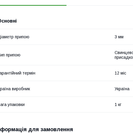
Основні
іаметр припою
3 мм
Свинцево-
ип припою
присадко
арантійний термін
12 міс
раїна виробник
Україна
ага упаковки
1 кг
нформація для замовлення