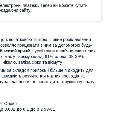
 електронні платежі. Тепер ви можете купити
окидаючи сайту.
що є початковою точкою. Повне розплавлення
 дозволяє працювати з ним за допомогою будь-
йнижчий припій з усієї групи олов'яно-свинцевих
их, має у своєму складі 61% олова, 38-39%
нікелю, заліза сірки та вісмуту.
тим за складом припоєм і більше підходить для
є швидкість розчинення мідних проводів та
тура плавлення не зашкодить. друковану плату.
ут Олово
до 0,002 до 0,1 до 0,2 59-61