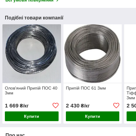
Всі умови повернення
Подібні товари компанії
Олов'яний Припій ПОС 40
Припій ПОС 61 3мм
Прип
3мм
Тіф
3мм
1 669
2 430
2 5
₴/кг
₴/кг
Купити
Купити
Про нас