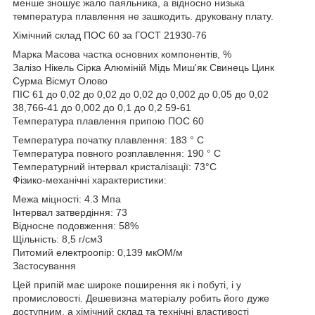
менше зношує жало паяльника, а відносно низька
температура плавлення не зашкодить. друковану плату.
Хімічний склад ПОС 60 за ГОСТ 21930-76
Марка Масова частка основних компонентів, %
Залізо Нікель Сірка Алюміній Мідь Миш'як Свинець Цинк
Сурма Вісмут Олово
ПІС 61 до 0,02 до 0,02 до 0,02 до 0,002 до 0,05 до 0,02
38,766-41 до 0,002 до 0,1 до 0,2 59-61
Температура плавлення припою ПОС 60
Температура початку плавлення: 183 ° С
Температура повного розплавлення: 190 ° С
Температурний інтервал кристалізації: 73°С
Фізико-механічні характеристики:
Межа міцності: 4.3 Мпа
Інтервал затвердіння: 73
Відносне подовження: 58%
Щільність: 8,5 г/см3
Питомий електроопір: 0,139 мкОМ/м
Застосування
Цей припій має широке поширення як і побуті, і у
промисловості. Дешевизна матеріалу робить його дуже
доступним, а хімічний склад та технічні властивості