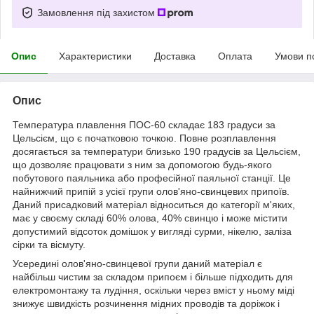
Замовлення під захистом
Опис
Характеристики
Доставка
Оплата
Умови п
Опис
Температура плавлення ПОС-60 складає 183 градуси за
Цельсієм, що є початковою точкою. Повне розплавлення
досягається за температури близько 190 градусів за Цельсієм,
що дозволяє працювати з ним за допомогою будь-якого
побутового паяльника або професійної паяльної станції. Це
найнижчий припій з усієї групи олов'яно-свинцевих припоїв.
Даний присадковий матеріал відноситься до категорії м'яких,
має у своєму складі 60% олова, 40% свинцю і може містити
допустимий відсоток домішок у вигляді сурми, нікелю, заліза
сірки та вісмуту.
Усередині олов'яно-свинцевої групи даний матеріал є
найбільш чистим за складом припоєм і більше підходить для
електромонтажу та лудіння, оскільки через вміст у ньому міді
знижує швидкість розчинення мідних проводів та доріжок і