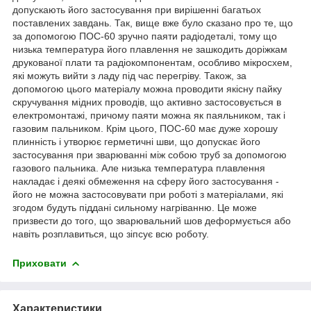
допускають його застосування при вирішенні багатьох
поставлених завдань. Так, вище вже було сказано про те, що
за допомогою ПОС-60 зручно паяти радіодеталі, тому що
низька температура його плавлення не зашкодить доріжкам
друкованої плати та радіокомпонентам, особливо мікросхем,
які можуть вийти з ладу під час перегріву. Також, за
допомогою цього матеріалу можна проводити якісну пайку
скручування мідних проводів, що активно застосовується в
електромонтажі, причому паяти можна як паяльником, так і
газовим пальником. Крім цього, ПОС-60 має дуже хорошу
плинність і утворює герметичні шви, що допускає його
застосування при зварюванні між собою труб за допомогою
газового пальника. Але низька температура плавлення
накладає і деякі обмеження на сферу його застосування -
його не можна застосовувати при роботі з матеріалами, які
згодом будуть піддані сильному нагріванню. Це може
призвести до того, що зварювальний шов деформується або
навіть розплавиться, що зіпсує всю роботу.
Приховати
Характеристики