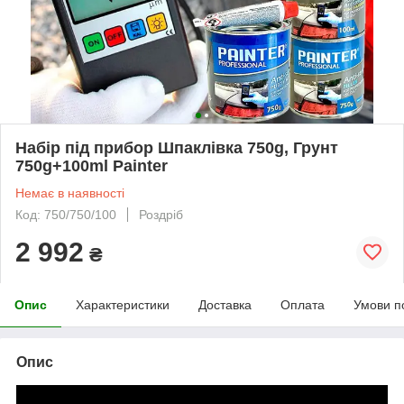
Набір під прибор Шпаклівка 750g, Грунт
750g+100ml Painter
Немає в наявності
Код: 750/750/100
Роздріб
2 992
₴
Опис
Характеристики
Доставка
Оплата
Умови п
Опис