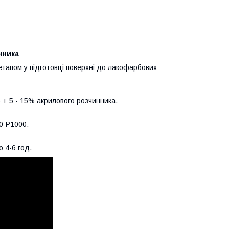
нника
 етапом у підготовці поверхні до лакофарбових
) + 5 - 15% акрилового розчинника.
0-P1000.
о 4-6 год.