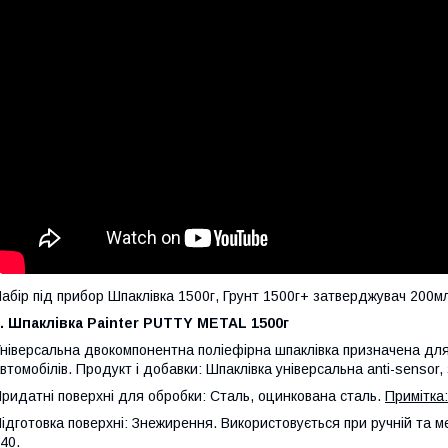
абір під прибор Шпаклівка 1500г, Грунт 1500г+ затверджувач 200мл
. Шпаклівка Painter PUTTY METAL 1500г
ніверсальна двокомпонентна поліефірна шпаклівка призначена для
втомобілів. Продукт і добавки: Шпаклівка універсальна anti-sensor
ридатні поверхні для обробки: Сталь, оцинкована сталь.
Примітка:
ідготовка поверхні: Знежирення. Використовується при ручній та мех
40.