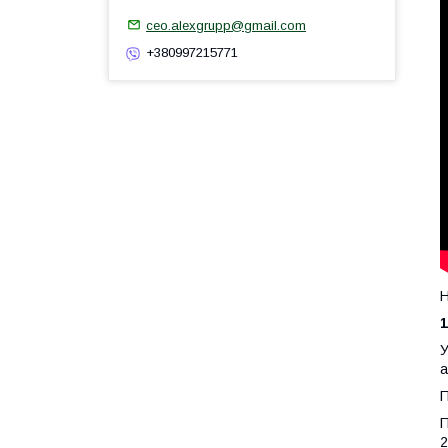
ceo.alexgrupp@gmail.com
+380997215771
Н
1
У
а
П
П
2