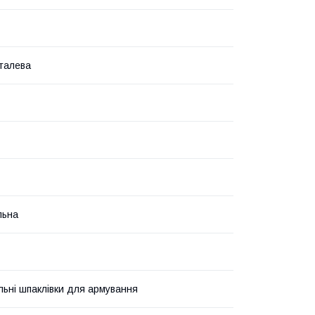
талева
льна
льні шпаклівки для армування