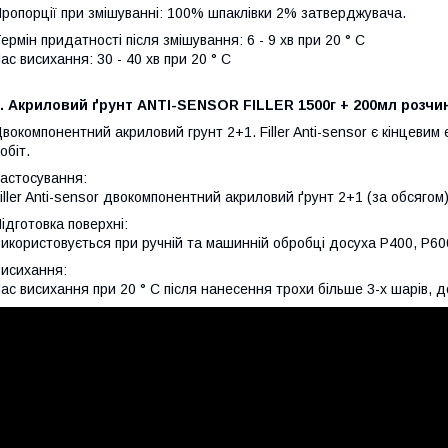
ропорції при змішуванні: 100% шпаклівки 2% затверджувача.
ермін придатності після змішування: 6 - 9 хв при 20 ° С
ас висихання: 30 - 40 хв при 20 ° С
. Акриловий ґрунт ANTI-SENSOR FILLER 1500г + 200мл розчи
вокомпонентний акриловий грунт 2+1. Filler Anti-sensor є кінцевим
обіт.
астосування:
iller Anti-sensor двокомпонентний акриловий ґрунт 2+1 (за обсягом
ідготовка поверхні:
икористовується при ручній та машинній обробці досуха P400, P60
исихання:
ас висихання при 20 ° С після нанесення трохи більше 3-х шарів, д