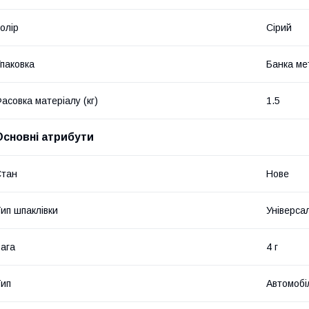
олір
Сірий
паковка
Банка ме
асовка матеріалу (кг)
1.5
Основні атрибути
Стан
Нове
ип шпаклівки
Універса
ага
4 г
ип
Автомобі