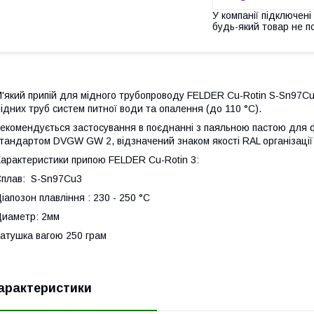
У компанії підключені
будь-який товар не п
'який припій для мідного трубопроводу FELDER Cu-Rotin S-Sn97C
ідних труб систем питної води та опалення (до 110 °C).
екомендується застосування в поєднанні з паяльною пастою для фіт
тандартом DVGW GW 2, відзначений знаком якості RAL організації G
арактеристики припою FELDER Cu-Rotin 3:
плав: S-Sn97Cu3
іапозон плавління : 230 - 250 °C
иаметр: 2мм
атушка вагою 250 грам
арактеристики