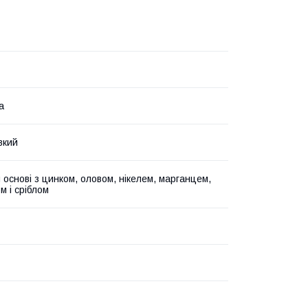
а
вкий
 основі з цинком, оловом, нікелем, марганцем,
 і сріблом