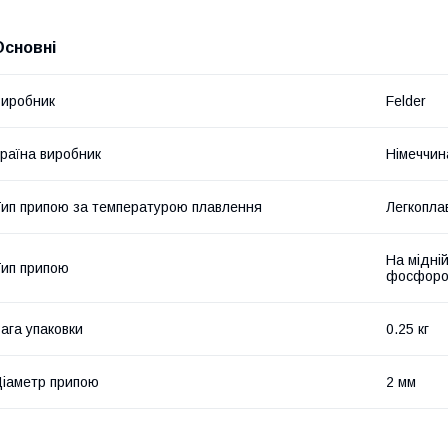
Основні
иробник
Felder
раїна виробник
Німеччин
ип припою за температурою плавлення
Легкопла
На мідній
ип припою
фосфором
ага упаковки
0.25 кг
іаметр припою
2 мм