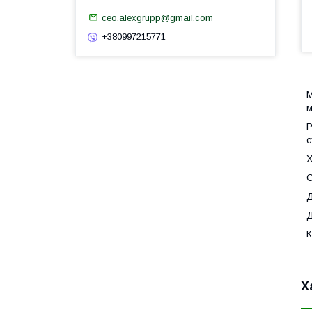
ceo.alexgrupp@gmail.com
+380997215771
М
м
Р
с
Х
С
Д
Д
К
Х