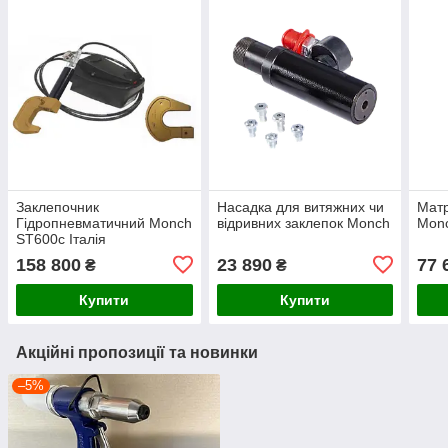
Заклепочник
Насадка для витяжних чи
Матр
Гідропневматичний Monch
відривних заклепок Monch
Monc
ST600c Італія
158 800
23 890
77 
₴
₴
Купити
Купити
Акційні пропозиції та новинки
–5%