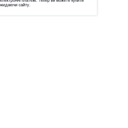
 електронні платежі. Тепер ви можете купити
окидаючи сайту.