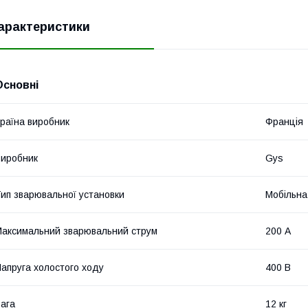
арактеристики
Основні
раїна виробник
Франція
иробник
Gys
ип зварювальної установки
Мобільна
аксимальний зварювальний струм
200 А
апруга холостого ходу
400 В
ага
12 кг