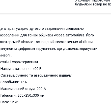
У компанії підключені
будь-який товар не п
е апарат ударно-дугового зварювання спеціально
озроблений для тонкої обшивки кузова автомобілів. Його
оваторський пістолет оснащений високоточним лінійним
вигуном із цифровим керуванням, що дозволяє коригувати
инергії.
ехнічні характеристики
 Напруга живлення: 400 В
 Система ручного та автоматичного підпалу
 Запобіжник: 16А
 Максимальний струм: 200 А
 Габарити: 205x250x330 мм
 Вага: 12 кг