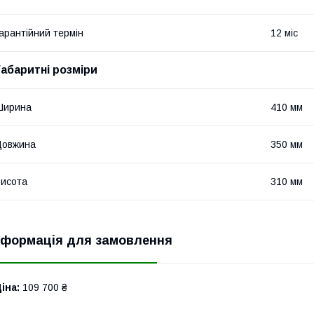
арантійний термін
12 міс
Габаритні розміри
Ширина
410 мм
Довжина
350 мм
исота
310 мм
нформація для замовлення
іна:
109 700 ₴