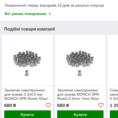
Повернення товару впродовж 14 днів за рахунок покупця
Всі умови повернення
Подібні товари компанії
Заклепки самопроникні
Заклепки самопроникні
Само
для кузова 3,3х4,0 мм
для кузова MONCH SPR
закл
MONCH SPR Rivets 50шт
Rivets 5,3mm 7mm 50шт
5.3х
680
680
1 2
₴
₴
Купити
Купити