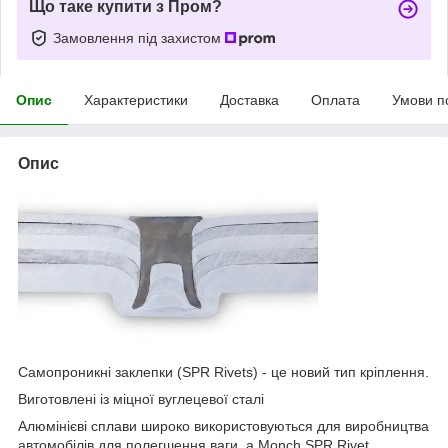
Що таке купити з Пром?
Замовлення під захистом
Опис
Характеристики
Доставка
Оплата
Умови п
Опис
Самопроникні заклепки (SPR Rivets) - це новий тип кріплення.
Виготовлені із міцної вуглецевої сталі
Алюмінієві сплави широко використовуються для виробництва
автомобілів для полегшення ваги, а Monch SPR Rivet