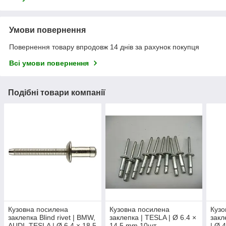
Умови повернення
Повернення товару впродовж 14 днів за рахунок покупця
Всі умови повернення
Подібні товари компанії
Кузовна посилена
Кузовна посилена
Кузо
заклепка Blind rivet | BMW,
заклепка | TESLA | Ø 6.4 ×
закл
AUDI, TESLA | Ø 6.4 × 18.5
14.5 mm 10шт
| Ø 