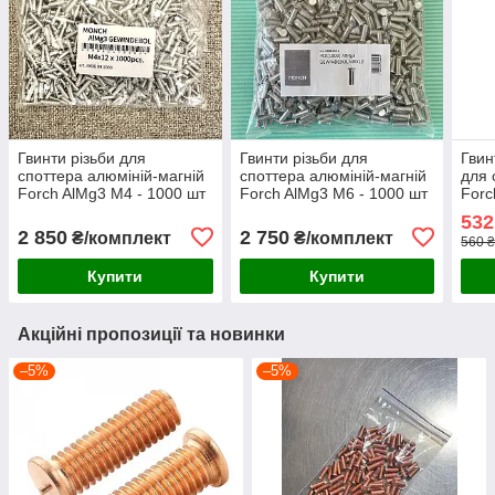
Гвинти різьби для
Гвинти різьби для
Гвин
споттера алюміній-магній
споттера алюміній-магній
для 
Forch AlMg3 М4 - 1000 шт
Forch AlMg3 М6 - 1000 шт
Forc
532
2 850
2 750
₴/комплект
₴/комплект
560 ₴
Купити
Купити
Акційні пропозиції та новинки
–5%
–5%