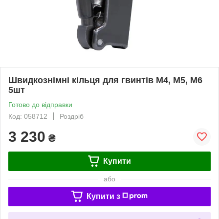
Швидкознімні кільця для гвинтів М4, М5, М6
5шт
Готово до відправки
Код: 058712
Роздріб
3 230
₴
Купити
або
Купити з